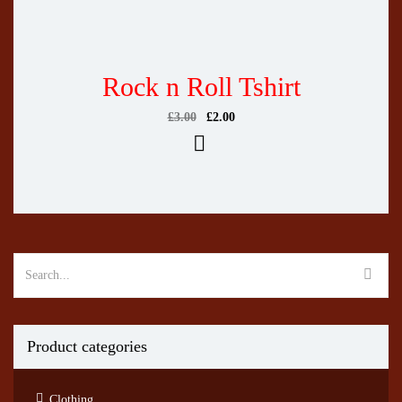
Rock n Roll Tshirt
£
3.00
£
2.00
Product categories
Clothing