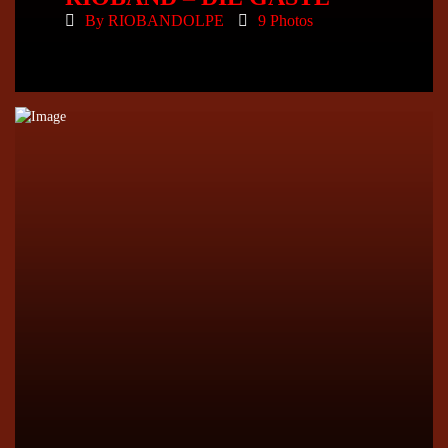
By
RIOBANDOLPE
9 Photos