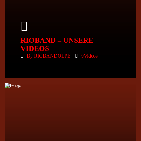
RIOBAND – UNSERE
VIDEOS
By
RIOBANDOLPE
9Videos